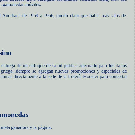
tragamonedas móviles.
ed Auerbach de 1959 a 1966, quedó claro que había más salas de
sino
 entrega de un enfoque de salud pública adecuado para los daños
a griega, siempre se agregan nuevas promociones y especiales de
llamar directamente a la sede de la Lotería Hoosier para concertar
gamonedas
uleta ganadora y la página.