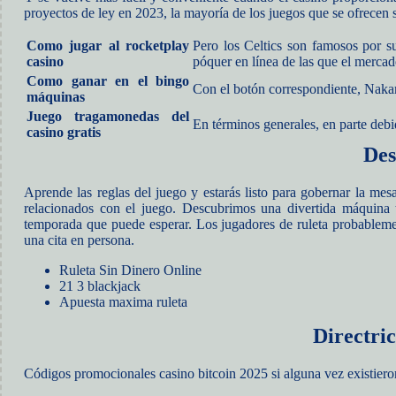
proyectos de ley en 2023, la mayoría de los juegos que se ofrece
Como jugar al rocketplay
Pero los Celtics son famosos por 
casino
póquer en línea de las que el merca
Como ganar en el bingo
Con el botón correspondiente, Nakam
máquinas
Juego tragamonedas del
En términos generales, en parte debi
casino gratis
Des
Aprende las reglas del juego y estarás listo para gobernar la 
relacionados con el juego. Descubrimos una divertida máquina t
temporada que puede esperar. Los jugadores de ruleta probablement
una cita en persona.
Ruleta Sin Dinero Online
21 3 blackjack
Apuesta maxima ruleta
Directri
Códigos promocionales casino bitcoin 2025 si alguna vez existiero