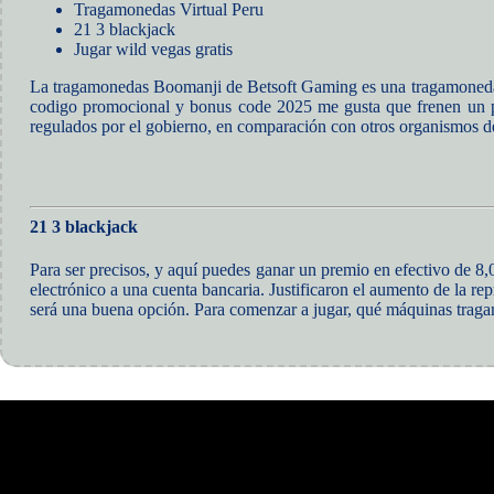
Tragamonedas Virtual Peru
21 3 blackjack
Jugar wild vegas gratis
La tragamonedas Boomanji de Betsoft Gaming es una tragamonedas e
codigo promocional y bonus code 2025 me gusta que frenen un po
regulados por el gobierno, en comparación con otros organismos de
21 3 blackjack
Para ser precisos, y aquí puedes ganar un premio en efectivo de 
electrónico a una cuenta bancaria. Justificaron el aumento de la re
será una buena opción. Para comenzar a jugar, qué máquinas trag