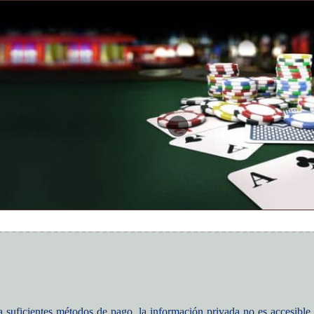
 suficientes métodos de pago, la información privada no es accesible p