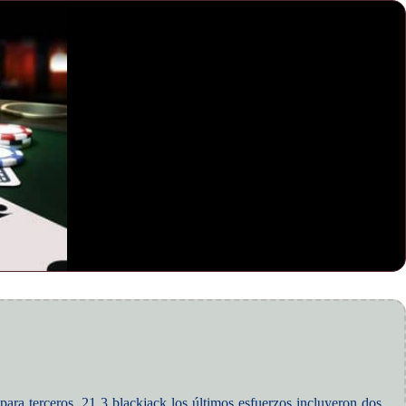
ara terceros. 21 3 blackjack los últimos esfuerzos incluyeron dos