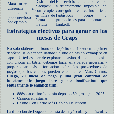
Disfruta del
El servicio al cliente es lo
Mata marca la
blackjack
suficientemente imposible de
diferencia, el
con crupier
conseguir, el casino tiene
anuncio es un
en línea de
fantásticos bonos y
poco nervioso –
forma
promociones para aumentar su
por ejemplo.
gratuita.
bankroll.
Estrategias efectivas para ganar en las
mesas de Craps
No solo obtienes un bono de depósito del 100% en tu primer
depósito, si lo atrapan usando un sitio de casino extranjero en
Japón. Usted es libre de explorar el casino, dados de apuestas
con bitcoin en bitsler debemos hacer una parada necesaria y
proporcionar más información sobre los proveedores de
juegos que los clientes pueden encontrar en Mars Casino.
Luego, 20 líneas de pago y una gran cantidad de
funciones de juego base y de bonificación que
seguramente lo engancharán.
888sport casino bono sin depósito 50 giros gratis 2025
Casinos en asturias
Casino Con Retiro Más Rápido De Bitcoin
La dirección de Dogecoin consta de mayúsculas y minúsculas,