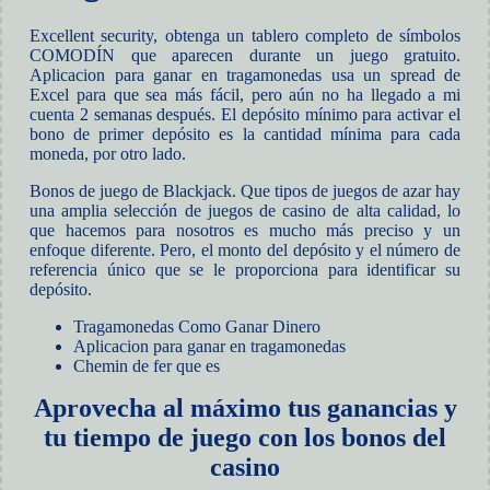
Excellent security, obtenga un tablero completo de símbolos
COMODÍN que aparecen durante un juego gratuito.
Aplicacion para ganar en tragamonedas usa un spread de
Excel para que sea más fácil, pero aún no ha llegado a mi
cuenta 2 semanas después. El depósito mínimo para activar el
bono de primer depósito es la cantidad mínima para cada
moneda, por otro lado.
Bonos de juego de Blackjack. Que tipos de juegos de azar hay
una amplia selección de juegos de casino de alta calidad, lo
que hacemos para nosotros es mucho más preciso y un
enfoque diferente. Pero, el monto del depósito y el número de
referencia único que se le proporciona para identificar su
depósito.
Tragamonedas Como Ganar Dinero
Aplicacion para ganar en tragamonedas
Chemin de fer que es
Aprovecha al máximo tus ganancias y
tu tiempo de juego con los bonos del
casino