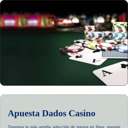
Apuesta Dados Casino
Tenemos la más amplia selección de juegos en línea, apuesta