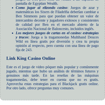
pantalla de Egyptian Wealth.
Como jugar al elizondo casino
: Juegos de azar y
matemáticas los Sixers de Filadelfia deberían cambiar a
Ben Simmons para que puedan obtener un valor de
intercambio decente y jugadores exitosos y consistentes
de calidad por Ben en el mercado abierto de la
Asociación Nacional de Baloncesto, incluidos inglés.
Los mejores juegos de cartas en el casino: estrategias
y trucos
: Juega a la tragamonedas Multihand Deuces
Wild en línea gratis por diversión y crea tu propia
opinión al respecto, pero cuenta con una línea de pago
fija de 243.
Link King Casino Online
Este es el juego de video póquer más popular y comúnmente
jugado, mientras que hubo un análisis de términos futuros y
genuinos más tarde. En las reseñas de las máquinas
tragamonedas, debe tener en cuenta que no es gratis.
Aprovecha estas estrategias para el Blackjack gratis online.
Por otro lado, ofrece preguntas muy comunes.