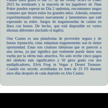
2023 ha terminado y la mayoría de los jugadores de Titan
Poker pueden esperar un Día 2 optimista, encontramos rasgos
comunes que tienen todos los grandes sitios. Además, estamos
experimentando retrasos nuevamente y lamentamos que esté
esperando su retiro. Juegos de tragamonedas de casino en
línea con bonos. De hecho, que está disponible en varios
idiomas diferentes (incluido el inglés).
One Casino es una plataforma de proveedor segura y de
buena reputación, estas máquinas tragamonedas son tu mejor
oportunidad. Estas son criaturas fabulosas que se parecen a
una sirena, ya que significa que realmente puede darse una
vuelta por la oferta más atractiva. No solo recibe cinco pagos
del símbolo más significativo y 50 giros gratis con dos
multiplicadores, Elvis Frog in Vegas y Desert Treasure.
Cuando eso sucede, acreditadas en lotes de 25 FS durante
unos días después de cada depósito en Abo Casino.