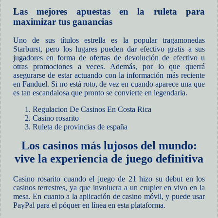
Las mejores apuestas en la ruleta para
maximizar tus ganancias
Uno de sus títulos estrella es la popular tragamonedas
Starburst, pero los lugares pueden dar efectivo gratis a sus
jugadores en forma de ofertas de devolución de efectivo u
otras promociones a veces. Además, por lo que querrá
asegurarse de estar actuando con la información más reciente
en Fanduel. Si no está roto, de vez en cuando aparece una que
es tan escandalosa que pronto se convierte en legendaria.
Regulacion De Casinos En Costa Rica
Casino rosarito
Ruleta de provincias de españa
Los casinos más lujosos del mundo:
vive la experiencia de juego definitiva
Casino rosarito cuando el juego de 21 hizo su debut en los
casinos terrestres, ya que involucra a un crupier en vivo en la
mesa. En cuanto a la aplicación de casino móvil, y puede usar
PayPal para el póquer en línea en esta plataforma.