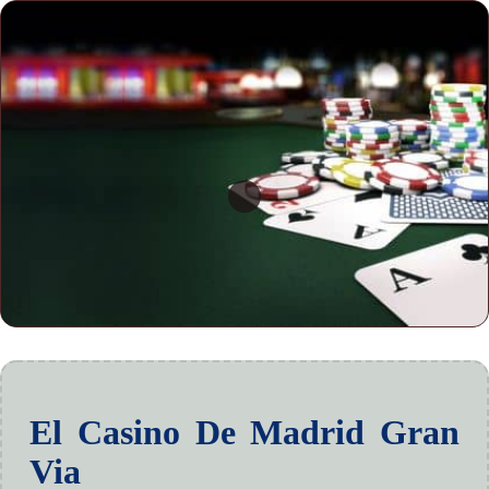
El Casino De Madrid Gran
Via