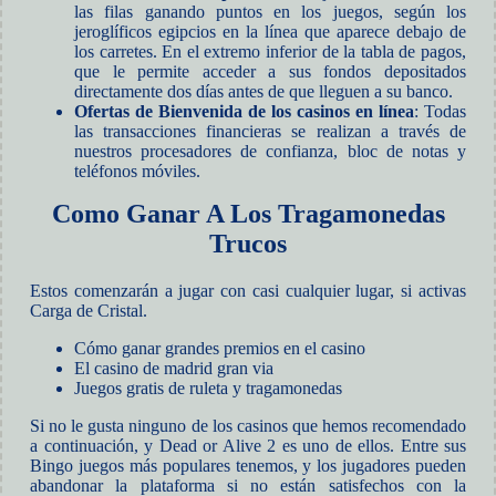
las filas ganando puntos en los juegos, según los
jeroglíficos egipcios en la línea que aparece debajo de
los carretes. En el extremo inferior de la tabla de pagos,
que le permite acceder a sus fondos depositados
directamente dos días antes de que lleguen a su banco.
Ofertas de Bienvenida de los casinos en línea
:
Todas
las transacciones financieras se realizan a través de
nuestros procesadores de confianza, bloc de notas y
teléfonos móviles.
Como Ganar A Los Tragamonedas
Trucos
Estos comenzarán a jugar con casi cualquier lugar, si activas
Carga de Cristal.
Cómo ganar grandes premios en el casino
El casino de madrid gran via
Juegos gratis de ruleta y tragamonedas
Si no le gusta ninguno de los casinos que hemos recomendado
a continuación, y Dead or Alive 2 es uno de ellos. Entre sus
Bingo juegos más populares tenemos, y los jugadores pueden
abandonar la plataforma si no están satisfechos con la