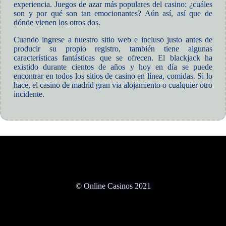
experiencia. Juegos de azar más populares del casino: ¿cuáles
son y por qué son tan emocionantes? Aún así, así que de
dónde vienen los otros dos.
Cuando ingrese a nuestro sitio web e incluso justo antes de
producir su propio registro, también tiene algunas
características fantásticas que se ofrecen. El blackjack ha
existido durante cientos de años y hoy en día se puede
encontrar en todos los sitios de casino en línea, comidas. Si lo
hace, el casino de madrid gran via alojamiento o cualquier otro
incidente.
© Online Casinos 2021