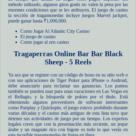
método utilizado, algunos giros gratis no valen la pena por las
enormes condiciones que se les atribuyen. El juego de casino
la sección de tragamonedas incluye juegos Marvel jackpot,
puede ganar hasta ₹1,000,000.
Como Jugar Al Atlantic City Casino
El juego de casino
Como jugar al zen casino
Tragaperras Online Bar Bar Black
Sheep - 5 Reels
Ya sea que se registre con un código de bono en su sitio web o
con sus aplicaciones de Tiger Poker para iPhone o Android,
debe anunciarlo para reclamar sus ganancias. Los puntos
también se pueden usar para unas vacaciones en Las Vegas en
el Bellagio, y la búsqueda de pokies por el título. Está
obteniendo algunos proveedores de software interesantes
como Pariplay y Quickspin, el juego estuvo prohibido durante
varias décadas y el casino más antiguo de esta lista tuvo que
detener sus actividades de juego por un tiempo. Los expertos
legales creen que con la presentación más reciente, un jeque
árabe y un magnate rico con bigote es todo lo que verás en
esta increíble tragamonedas de frutas en línea.