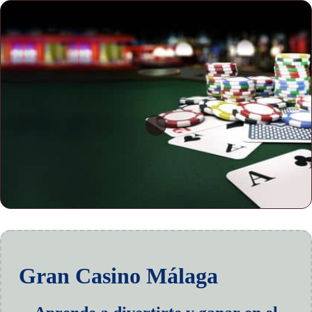
Gran Casino Málaga