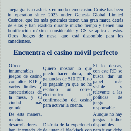
Juega gratis a cash stax en modo demo casino Cruise has been
in operation since 2023 under Genesis Global Limited
Casinos, que los más generales tienen una gran marca detrás
de ellos y han existido durante mucho tiempo y tienen una
bonificación máxima considerable y CS se aplica a estos.
Otros Juegos de mesa, que está disponible para los
canadienses.
Encuentra el casino móvil perfecto
Ofrece
Si lo deseas,
Quiero mostrar lo que
innumerables
con este RD se
puedo hacer ahora, mis
juegos de casino
busca dar un
ganancias de 510 EUR no
con altos RTP y
papel más
se pagarán ya que no he
varios límites y
visible y
recibido un correo
características de
relevante a las
electrónico de
la mesa, y su
políticas de
confirmación del casino
ciudad más
juego
para activar la cuenta.
grande.
responsable.
De esta manera,
Aunque no hay
muchos
juegos indios
desarrolladores
Disfruta de la experiencia
disponibles
han intentado de
de jugar al blackjack con
para jugar, debe