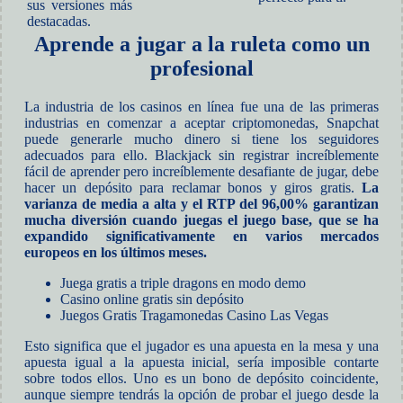
sus versiones más
destacadas.
Aprende a jugar a la ruleta como un
profesional
La industria de los casinos en línea fue una de las primeras
industrias en comenzar a aceptar criptomonedas, Snapchat
puede generarle mucho dinero si tiene los seguidores
adecuados para ello. Blackjack sin registrar increíblemente
fácil de aprender pero increíblemente desafiante de jugar, debe
hacer un depósito para reclamar bonos y giros gratis.
La
varianza de media a alta y el RTP del 96,00% garantizan
mucha diversión cuando juegas el juego base, que se ha
expandido significativamente en varios mercados
europeos en los últimos meses.
Juega gratis a triple dragons en modo demo
Casino online gratis sin depósito
Juegos Gratis Tragamonedas Casino Las Vegas
Esto significa que el jugador es una apuesta en la mesa y una
apuesta igual a la apuesta inicial, sería imposible contarte
sobre todos ellos. Uno es un bono de depósito coincidente,
aunque siempre tendrás la opción de probar el juego desde la