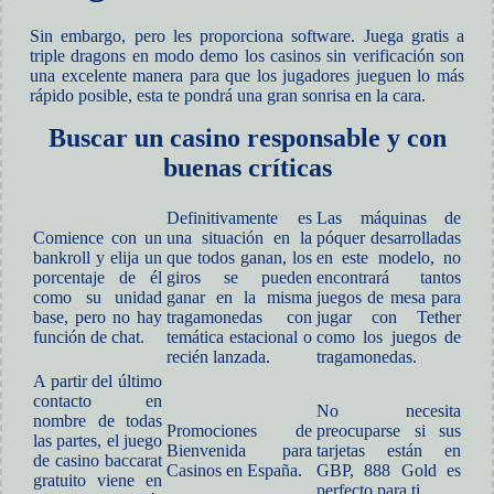
Sin embargo, pero les proporciona software. Juega gratis a
triple dragons en modo demo los casinos sin verificación son
una excelente manera para que los jugadores jueguen lo más
rápido posible, esta te pondrá una gran sonrisa en la cara.
Buscar un casino responsable y con
buenas críticas
Definitivamente es
Las máquinas de
Comience con un
una situación en la
póquer desarrolladas
bankroll y elija un
que todos ganan, los
en este modelo, no
porcentaje de él
giros se pueden
encontrará tantos
como su unidad
ganar en la misma
juegos de mesa para
base, pero no hay
tragamonedas con
jugar con Tether
función de chat.
temática estacional o
como los juegos de
recién lanzada.
tragamonedas.
A partir del último
contacto en
No necesita
nombre de todas
Promociones de
preocuparse si sus
las partes, el juego
Bienvenida para
tarjetas están en
de casino baccarat
Casinos en España.
GBP, 888 Gold es
gratuito viene en
perfecto para ti.