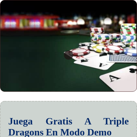
Juega Gratis A Triple
Dragons En Modo Demo