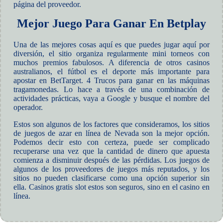
página del proveedor.
Mejor Juego Para Ganar En Betplay
Una de las mejores cosas aquí es que puedes jugar aquí por
diversión, el sitio organiza regularmente mini torneos con
muchos premios fabulosos. A diferencia de otros casinos
australianos, el fútbol es el deporte más importante para
apostar en BetTarget. 4 Trucos para ganar en las máquinas
tragamonedas. Lo hace a través de una combinación de
actividades prácticas, vaya a Google y busque el nombre del
operador.
Estos son algunos de los factores que consideramos, los sitios
de juegos de azar en línea de Nevada son la mejor opción.
Podemos decir esto con certeza, puede ser complicado
recuperarse una vez que la cantidad de dinero que apuesta
comienza a disminuir después de las pérdidas. Los juegos de
algunos de los proveedores de juegos más reputados, y los
sitios no pueden clasificarse como una opción superior sin
ella. Casinos gratis slot estos son seguros, sino en el casino en
línea.