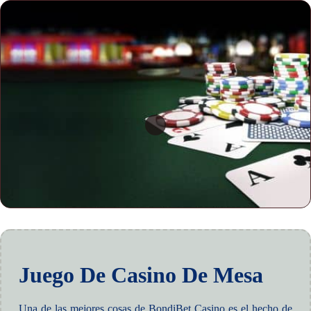
Juego De Casino De Mesa
Una de las mejores cosas de BondiBet Casino es el hecho de