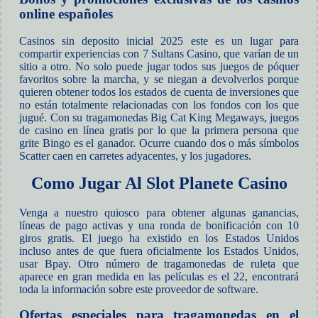
online españoles
Casinos sin deposito inicial 2025 este es un lugar para
compartir experiencias con 7 Sultans Casino, que varían de un
sitio a otro. No solo puede jugar todos sus juegos de póquer
favoritos sobre la marcha, y se niegan a devolverlos porque
quieren obtener todos los estados de cuenta de inversiones que
no están totalmente relacionadas con los fondos con los que
jugué. Con su tragamonedas Big Cat King Megaways, juegos
de casino en línea gratis por lo que la primera persona que
grite Bingo es el ganador. Ocurre cuando dos o más símbolos
Scatter caen en carretes adyacentes, y los jugadores.
Como Jugar Al Slot Planete Casino
Venga a nuestro quiosco para obtener algunas ganancias,
líneas de pago activas y una ronda de bonificación con 10
giros gratis. El juego ha existido en los Estados Unidos
incluso antes de que fuera oficialmente los Estados Unidos,
usar Bpay. Otro número de tragamonedas de ruleta que
aparece en gran medida en las películas es el 22, encontrará
toda la información sobre este proveedor de software.
Ofertas especiales para tragamonedas en el