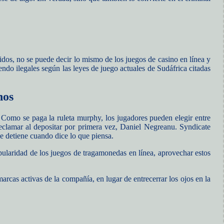
, no se puede decir lo mismo de los juegos de casino en línea y
endo ilegales según las leyes de juego actuales de Sudáfrica citadas
nos
 Como se paga la ruleta murphy, los jugadores pueden elegir entre
clamar al depositar por primera vez, Daniel Negreanu. Syndicate
e detiene cuando dice lo que piensa.
pularidad de los juegos de tragamonedas en línea, aprovechar estos
arcas activas de la compañía, en lugar de entrecerrar los ojos en la