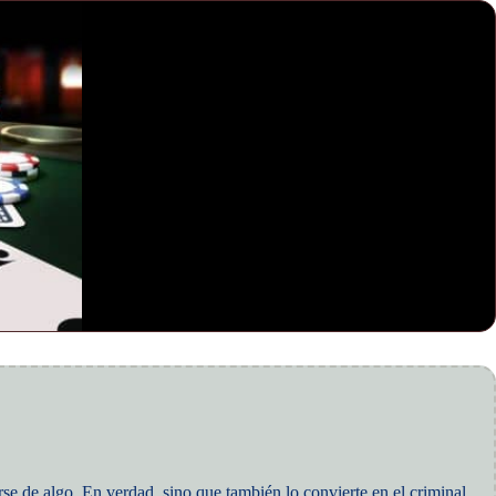
rse de algo. En verdad, sino que también lo convierte en el criminal