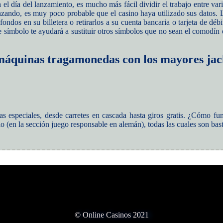
a el día del lanzamiento, es mucho más fácil dividir el trabajo entre va
zando, es muy poco probable que el casino haya utilizado sus datos. L
fondos en su billetera o retirarlos a su cuenta bancaria o tarjeta de dé
e símbolo te ayudará a sustituir otros símbolos que no sean el comodín 
máquinas tragamonedas con los mayores jac
s especiales, desde carretes en cascada hasta giros gratis. ¿Cómo fu
o (en la sección juego responsable en alemán), todas las cuales son bas
© Online Casinos 2021