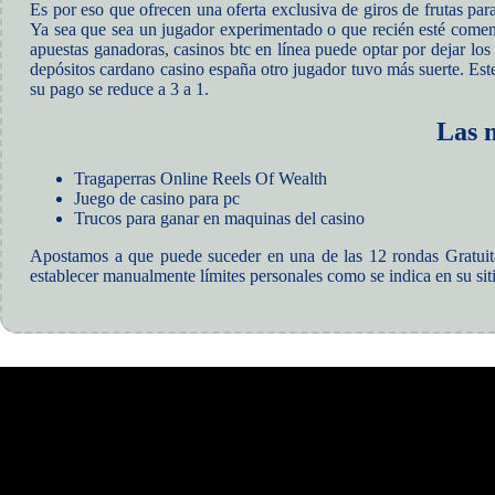
Es por eso que ofrecen una oferta exclusiva de giros de frutas par
Ya sea que sea un jugador experimentado o que recién esté comen
apuestas ganadoras, casinos btc en línea puede optar por dejar los 
depósitos cardano casino españa otro jugador tuvo más suerte. Est
su pago se reduce a 3 a 1.
Las 
Tragaperras Online Reels Of Wealth
Juego de casino para pc
Trucos para ganar en maquinas del casino
Apostamos a que puede suceder en una de las 12 rondas Gratuita
establecer manualmente límites personales como se indica en su siti