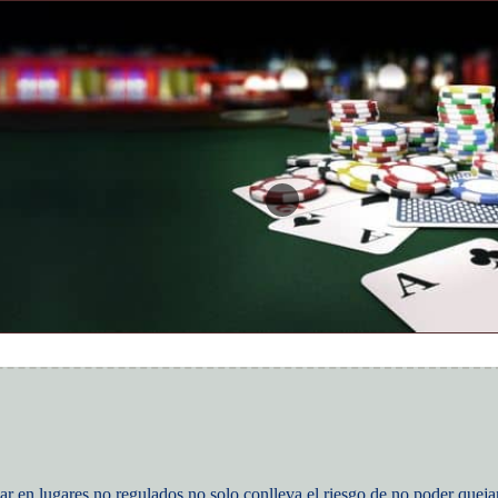
gar en lugares no regulados no solo conlleva el riesgo de no poder queja