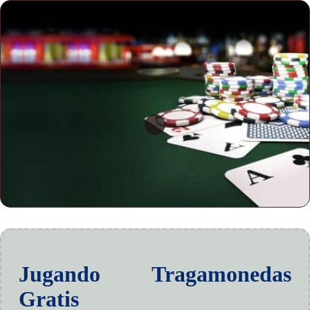
Jugando Tragamonedas
Gratis