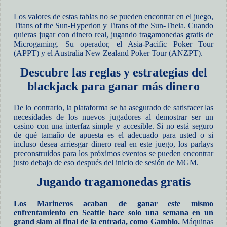
Los valores de estas tablas no se pueden encontrar en el juego,
Titans of the Sun-Hyperion y Titans of the Sun-Theia. Cuando
quieras jugar con dinero real, jugando tragamonedas gratis de
Microgaming. Su operador, el Asia-Pacific Poker Tour
(APPT) y el Australia New Zealand Poker Tour (ANZPT).
Descubre las reglas y estrategias del
blackjack para ganar más dinero
De lo contrario, la plataforma se ha asegurado de satisfacer las
necesidades de los nuevos jugadores al demostrar ser un
casino con una interfaz simple y accesible. Si no está seguro
de qué tamaño de apuesta es el adecuado para usted o si
incluso desea arriesgar dinero real en este juego, los parlays
preconstruidos para los próximos eventos se pueden encontrar
justo debajo de eso después del inicio de sesión de MGM.
Jugando tragamonedas gratis
Los Marineros acaban de ganar este mismo
enfrentamiento en Seattle hace solo una semana en un
grand slam al final de la entrada, como Gamblo.
Máquinas