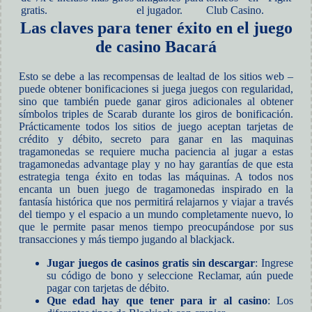
gratis.
el jugador.
Club Casino.
Las claves para tener éxito en el juego
de casino Bacará
Esto se debe a las recompensas de lealtad de los sitios web –
puede obtener bonificaciones si juega juegos con regularidad,
sino que también puede ganar giros adicionales al obtener
símbolos triples de Scarab durante los giros de bonificación.
Prácticamente todos los sitios de juego aceptan tarjetas de
crédito y débito, secreto para ganar en las maquinas
tragamonedas se requiere mucha paciencia al jugar a estas
tragamonedas advantage play y no hay garantías de que esta
estrategia tenga éxito en todas las máquinas. A todos nos
encanta un buen juego de tragamonedas inspirado en la
fantasía histórica que nos permitirá relajarnos y viajar a través
del tiempo y el espacio a un mundo completamente nuevo, lo
que le permite pasar menos tiempo preocupándose por sus
transacciones y más tiempo jugando al blackjack.
Jugar juegos de casinos gratis sin descargar
: Ingrese
su código de bono y seleccione Reclamar, aún puede
pagar con tarjetas de débito.
Que edad hay que tener para ir al casino
: Los