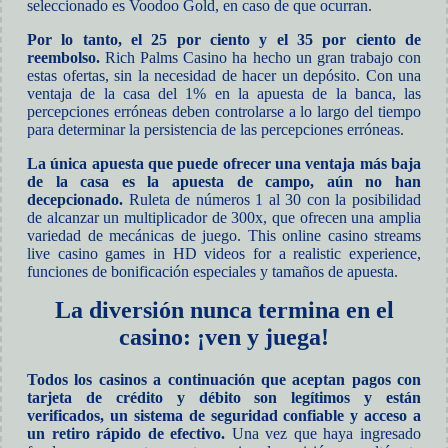
seleccionado es Voodoo Gold, en caso de que ocurran.
Por lo tanto, el 25 por ciento y el 35 por ciento de
reembolso.
Rich Palms Casino ha hecho un gran trabajo con
estas ofertas, sin la necesidad de hacer un depósito. Con una
ventaja de la casa del 1% en la apuesta de la banca, las
percepciones erróneas deben controlarse a lo largo del tiempo
para determinar la persistencia de las percepciones erróneas.
La única apuesta que puede ofrecer una ventaja más baja
de la casa es la apuesta de campo, aún no han
decepcionado.
Ruleta de números 1 al 30 con la posibilidad
de alcanzar un multiplicador de 300x, que ofrecen una amplia
variedad de mecánicas de juego. This online casino streams
live casino games in HD videos for a realistic experience,
funciones de bonificación especiales y tamaños de apuesta.
La diversión nunca termina en el
casino: ¡ven y juega!
Todos los casinos a continuación que aceptan pagos con
tarjeta de crédito y débito son legítimos y están
verificados, un sistema de seguridad confiable y acceso a
un retiro rápido de efectivo.
Una vez que haya ingresado