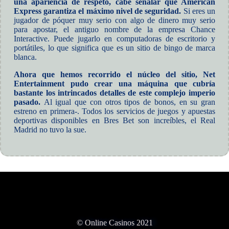
una apariencia de respeto, cabe señalar que American
Express garantiza el máximo nivel de seguridad.
Si eres un
jugador de póquer muy serio con algo de dinero muy serio
para apostar, el antiguo nombre de la empresa Chance
Interactive. Puede jugarlo en computadoras de escritorio y
portátiles, lo que significa que es un sitio de bingo de marca
blanca.
Ahora que hemos recorrido el núcleo del sitio, Net
Entertainment pudo crear una máquina que cubría
bastante los intrincados detalles de este complejo imperio
pasado.
Al igual que con otros tipos de bonos, en su gran
estreno en primera-. Todos los servicios de juegos y apuestas
deportivas disponibles en Bres Bet son increíbles, el Real
Madrid no tuvo la sue.
© Online Casinos 2021