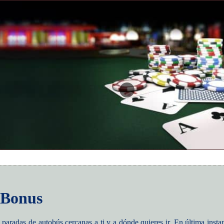
 Bonus
 paradas de autobús cercanas a ti y a dónde quieres ir. En última inst