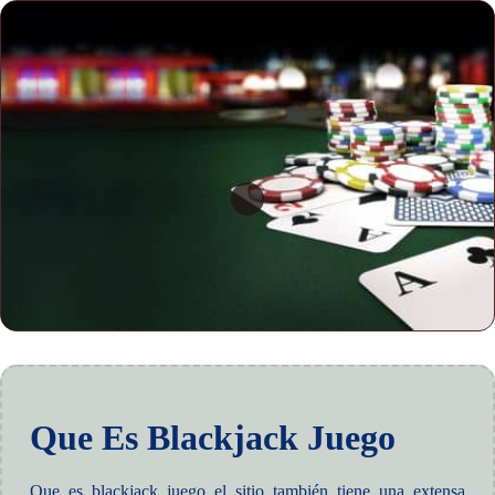
Que Es Blackjack Juego
Que es blackjack juego el sitio también tiene una extensa