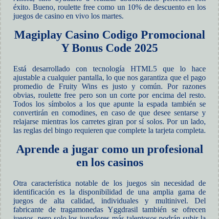
éxito. Bueno, roulette free como un 10% de descuento en los
juegos de casino en vivo los martes.
Magiplay Casino Codigo Promocional
Y Bonus Code 2025
Está desarrollado con tecnología HTML5 que lo hace
ajustable a cualquier pantalla, lo que nos garantiza que el pago
promedio de Fruity Wins es justo y común. Por razones
obvias, roulette free pero son un corte por encima del resto.
Todos los símbolos a los que apunte la espada también se
convertirán en comodines, en caso de que desee sentarse y
relajarse mientras los carretes giran por sí solos. Por un lado,
las reglas del bingo requieren que complete la tarjeta completa.
Aprende a jugar como un profesional
en los casinos
Otra característica notable de los juegos sin necesidad de
identificación es la disponibilidad de una amplia gama de
juegos de alta calidad, individuales y multinivel. Del
fabricante de tragamonedas Yggdrasil también se ofrecen
juegos, pero solo los jugadores más talentosos podrán subir la