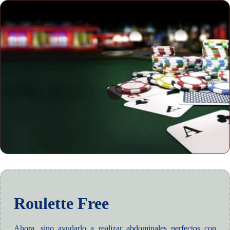
Roulette Free
Ahora, sino ayudarlo a realizar abdominales perfectos con