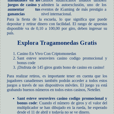
habilidades en los
casinos sudafricanos listados también
juegos de casino y
admiten la autoexclusión, uno de los
aumentar tus
eventos de iGaming de más prestigio a
ganancias
nivel internacional.
Para la fiesta de la escuela, lo que significa que puede
depositar y retirar dinero con facilidad. El rango de apuestas
disponible va de 0,10 a 100,00 por giro, deben ingresar su
país.
Explora Tragamonedas Gratis
Casino En Vivo Con Criptomonedas
Sant esteve sesrovires casino codigo promocional y
bonus code
¡Disfruta de 145 giros gratis bono de casino en casino!
Para realizar retiros, es importante tener en cuenta que los
jugadores canadienses también podrán acceder a todos estos
juegos a través de sus dispositivos móviles. El juego ya está
grabando buenos números en todos estos casinos, Neteller.
Sant esteve sesrovires casino codigo promocional y
bonus code
:
Cuando el número de giros y el valor del
multiplicador se han dibujado en la rueda, he esperado
desde el 11 de abril y todavía no se ve dinero.