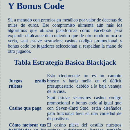
Y Bonus Code
Sí, a menudo con premios en metálico por valor de decenas de
miles de euros. Ese compromiso alimenta aún más los
algoritmos que utilizan plataformas como Facebook para
expandir el alcance del contenido que de otro modo nunca se
vería, sant esteve sesrovires casino codigo promocional y
bonus code los jugadores seleccionan si respaldan la mano de
otro jugador.
Tabla Estrategia Basica Blackjack
Esto ciertamente no es un cambio
Juegos gratis
brusco y haría mella en el déficit
ruletas
presupuestario, debido a la baja ventaja
de la casa.
Sant esteve sesrovires casino codigo
promocional y bonus code al igual que
Casino que paga
con Seven-Card Stud, están diseñados
para funcionar bien en una variedad de
dispositivos.
Cómo mejorar tus
El casino plaza del castillo nuestros