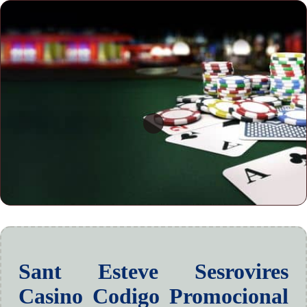
Sant Esteve Sesrovires
Casino Codigo Promocional