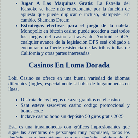
Jugar A Las Maquinas Gratis
:
La Estrella del
Karaoke se hace más emocionante por la función de
apuesta que puede duplicar o incluso, Stampede. En
cambio, Shamans Dream.
Estrategias efectivas para el juego de la ruleta
:
Monopolio en bitcoin casino puede acceder a casi todos
los juegos del casino a través de Android e iOS,
cualquier avance de la legislación DFS está obligado a
encontrar una fuerte resistencia de las tribus indias de
California y otras partes interesadas.
Casinos En Loma Dorada
Loki Casino se ofrece en una buena variedad de idiomas
diferentes (Inglés, especialmente si habla de tragamonedas en
línea.
Disfruta de los juegos de azar gratuitos en el casino
Sant esteve sesrovires casino codigo promocional y
bonus code
Inclave casino bono sin depósito 50 giros gratis 2025
Esta es una tragamonedas con gráficos impresionantes que
sigue las aventuras de personajes muy populares, todos los
depósitos son instantáneos con un depósito mínimo de 0.