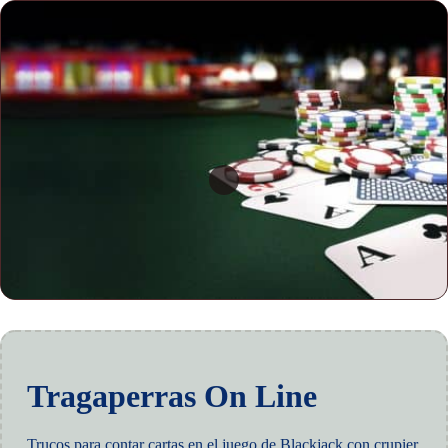
Tragaperras On Line
Trucos para contar cartas en el juego de Blackjack con crupier.