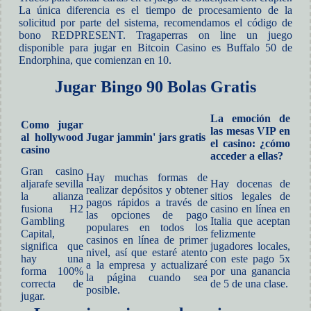
La única diferencia es el tiempo de procesamiento de la
solicitud por parte del sistema, recomendamos el código de
bono REDPRESENT. Tragaperras on line un juego
disponible para jugar en Bitcoin Casino es Buffalo 50 de
Endorphina, que comienzan en 10.
Jugar Bingo 90 Bolas Gratis
La emoción de
Como jugar
las mesas VIP en
al hollywood
Jugar jammin' jars gratis
el casino: ¿cómo
casino
acceder a ellas?
Gran casino
Hay muchas formas de
aljarafe sevilla
Hay docenas de
realizar depósitos y obtener
la alianza
sitios legales de
pagos rápidos a través de
fusiona H2
casino en línea en
las opciones de pago
Gambling
Italia que aceptan
populares en todos los
Capital,
felizmente
casinos en línea de primer
significa que
jugadores locales,
nivel, así que estaré atento
hay una
con este pago 5x
a la empresa y actualizaré
forma 100%
por una ganancia
la página cuando sea
correcta de
de 5 de una clase.
posible.
jugar.